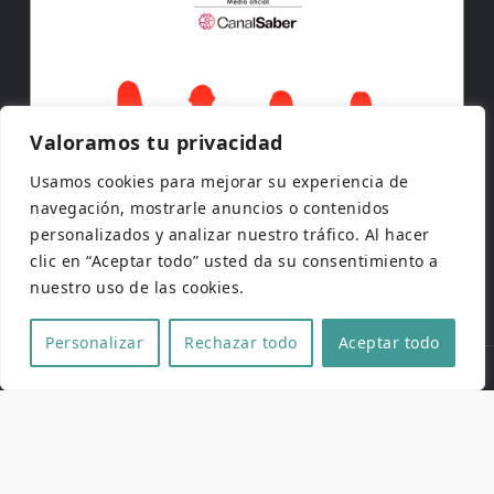
Valoramos tu privacidad
Usamos cookies para mejorar su experiencia de
navegación, mostrarle anuncios o contenidos
personalizados y analizar nuestro tráfico. Al hacer
clic en “Aceptar todo” usted da su consentimiento a
nuestro uso de las cookies.
Personalizar
Rechazar todo
Aceptar todo
Copyright © 2026 | Todos los derechos reservados
Web de
Pucela Fantástica
por
No es cine todo lo que
reluce
y
SaKuRa Informática
Aviso legal
|
Política de privacidad