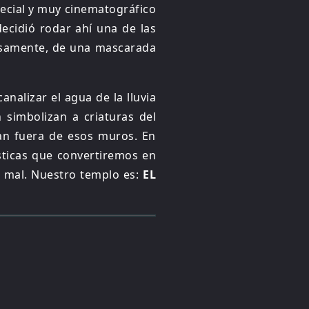
special y muy cinematográfico
cidió rodar ahí una de las
cisamente, de una mascarada
nalizar el agua de la lluvia
 simbolizan a criaturas del
ban fuera de esos muros. En
ticas que convertiremos en
l mal. Nuestro templo es:
EL