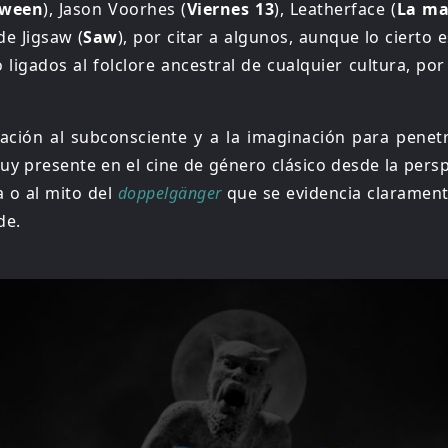
oween
), Jason Voorhes (
Viernes 13
), Leatherface (
La ma
de Jigsaw (
Saw
), por citar a algunos, aunque lo cierto
ligados al folclore ancestral de cualquier cultura, po
ación al subconsciente y a la imaginación para penet
y presente en el cine de género clásico desde la pers
a o al mito del
doppelgänger
que se evidencia clarament
 Hyde.