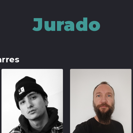
Jurado
arres