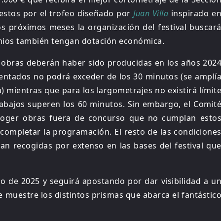
uestos por el trofeo diseñado por
Juan Villa
inspirado e
os próximos meses la organización del festival buscar
mios también tengan dotación económica.
as obras deberán haber sido producidas en los años 202
sentados no podrá exceder de los 30 minutos (se amplí
) mientras que para los largometrajes no existirá límit
rabajos superen los 60 minutos. Sin embargo, el Comit
escoger obras fuera de concurso que no cumplan esto
 completar la programación. El resto de las condicione
tan recogidas por extenso en las bases del festival qu
io de 2025 y seguirá apostando por dar visibilidad a u
 muestre los distintos prismas que abarca el fantástic