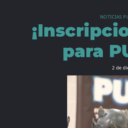
NOTICIAS P
¡Inscripci
para P
2 de d