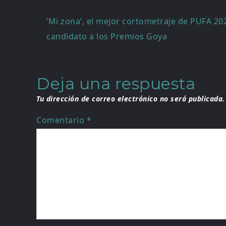
Navegación
‘Mi zona’, el mejor cortometraje de PUFA 20
candidato a los Premios Goya
de
entradas
Deja una respuesta
Tu dirección de correo electrónico no será publicada.
Comentario
*