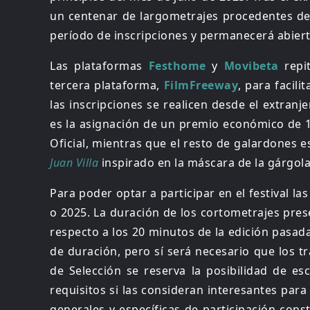
un centenar de largometrajes procedentes de 
período de inscripciones y permanecerá abierto
Las plataformas
Festhome
y
Movibeta
rep
tercera plataforma,
FilmFreeway
, para facili
las inscripciones se realicen desde el extran
es la asignación de un premio económico de 1.
Oficial, mientras que el resto de galardones 
Juan Villa
inspirado en la máscara de la gárgol
Para poder optar a participar en el festival l
o 2025. La duración de los cortometrajes pre
respecto a los 20 minutos de la edición pasada
de duración, pero sí será necesario que los t
de Selección se reserva la posibilidad de 
requisitos si las consideran interesantes para
generales y específicas de participación cons