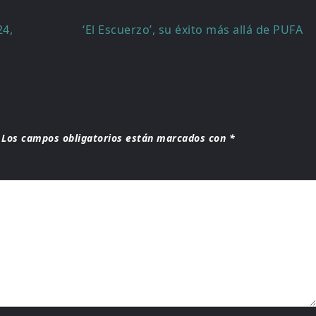
24,
‘El Escuerzo’, su éxito más allá de PUFA
Los campos obligatorios están marcados con
*