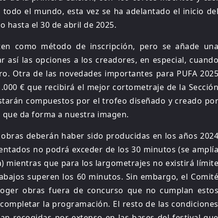
todo el mundo, esta vez se ha adelantado el inicio de
 hasta el 30 de abril de 2025.
iten como método de inscripción, pero se añade un
tar así las opciones a los creadores, en especial, cuand
jero. Otra de las novedades importantes para PUFA 202
000 € que recibirá el mejor cortometraje de la Secció
estarán compuestos por el trofeo diseñado y creado po
a que da forma a nuestra imagen.
as obras deberán haber sido producidas en los años 202
sentados no podrá exceder de los 30 minutos (se amplí
) mientras que para los largometrajes no existirá límit
rabajos superen los 60 minutos. Sin embargo, el Comit
escoger obras fuera de concurso que no cumplan esto
 completar la programación. El resto de las condicione
tan recogidas por extenso en las bases del festival qu