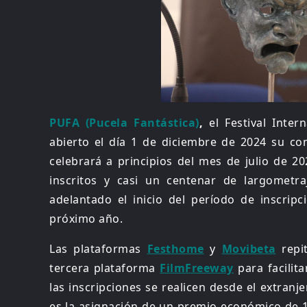
PUFA (Pucela Fantástica)
,
el Festival Inter
abierto el día 1 de diciembre de 2024 su con
celebrará a principios del mes de julio de 20
inscritos y casi un centenar de largometr
adelantado el inicio del período de inscrip
próximo año.
Las plataformas
Festhome
y
Movibeta
rep
tercera plataforma
FilmFreeway
para facilita
las inscripciones se realicen desde el extran
es la asignación de un premio económico de 1.