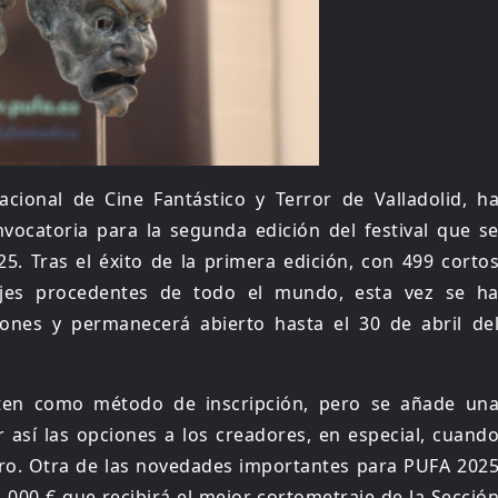
nacional de Cine Fantástico y Terror de Valladolid, h
vocatoria para la segunda edición del festival que s
25. Tras el éxito de la primera edición, con 499 corto
ajes procedentes de todo el mundo, esta vez se h
ciones y permanecerá abierto hasta el 30 de abril de
iten como método de inscripción, pero se añade un
r así las opciones a los creadores, en especial, cuand
jero. Otra de las novedades importantes para PUFA 202
000 € que recibirá el mejor cortometraje de la Secció