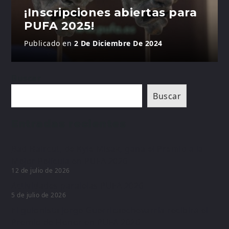
¡Inscripciones abiertas para
PUFA 2025!
Publicado en
2 De Diciembre De 2024
Buscar
Buscar
Entradas recientes
Bad Haircut, de Kyle Misak, gana el Premio a la
Mejor Película en PUFA 2026
12 de julio de 2026
Actividades paralelas PUFA 2026
5 de julio de 2026
El guionista Jorge Guerricaechevarría recibirá el
Premio de Honor en PUFA 2026