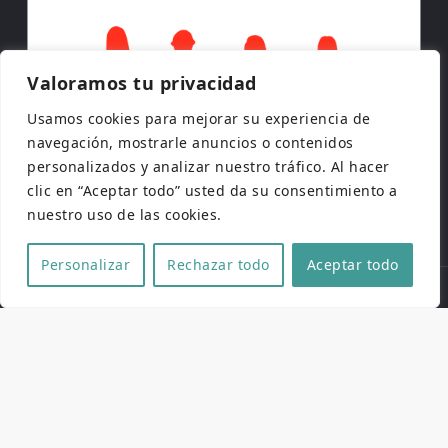
Valoramos tu privacidad
Usamos cookies para mejorar su experiencia de
navegación, mostrarle anuncios o contenidos
personalizados y analizar nuestro tráfico. Al hacer
clic en “Aceptar todo” usted da su consentimiento a
nuestro uso de las cookies.
Personalizar
Rechazar todo
Aceptar todo
Copyright © 2026 | Todos los derechos reservados
Web de
Pucela Fantástica
por
No es cine todo lo que
reluce
y
SaKuRa Informática
Aviso legal
|
Política de privacidad