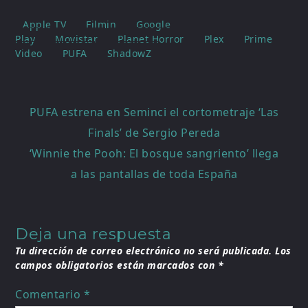
Apple TV
Filmin
Google
Play
Movistar
Planet Horror
Plex
Prime
Video
PUFA
ShadowZ
Navegación
PUFA estrena en Seminci el cortometraje ‘Las
de
Finals’ de Sergio Pereda
entradas
‘Winnie the Pooh: El bosque sangriento’ llega
a las pantallas de toda España
Deja una respuesta
Tu dirección de correo electrónico no será publicada.
Los
campos obligatorios están marcados con
*
Comentario
*