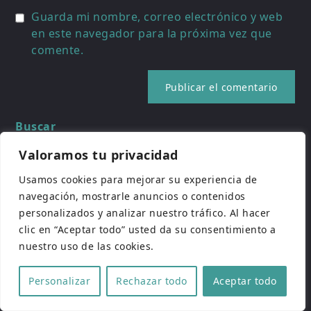
Guarda mi nombre, correo electrónico y web
en este navegador para la próxima vez que
comente.
Buscar
Buscar
Valoramos tu privacidad
Usamos cookies para mejorar su experiencia de
Entradas recientes
navegación, mostrarle anuncios o contenidos
personalizados y analizar nuestro tráfico. Al hacer
Bad Haircut, de Kyle Misak, gana el Premio a la
clic en “Aceptar todo” usted da su consentimiento a
Mejor Película en PUFA 2026
nuestro uso de las cookies.
12 de julio de 2026
Actividades paralelas PUFA 2026
Personalizar
Rechazar todo
Aceptar todo
5 de julio de 2026
El guionista Jorge Guerricaechevarría recibirá el