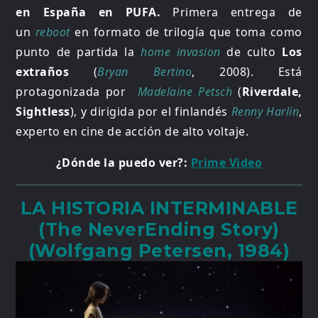
en España en PUFA.
Primera entrega de
un
reboot
en formato de trilogía que toma como
punto de partida la
home invasion
de culto
Los
extraños
(
Bryan Bertino
, 2008). Está
protagonizada por
Madelaine Petsch
(
Riverdale,
Sightless
), y dirigida por el finlandés
Renny Harlin
,
experto en cine de acción de alto voltaje.
¿Dónde la puedo ver?:
Prime Video
LA HISTORIA INTERMINABLE
(The NeverEnding Story)
(Wolfgang Petersen, 1984)