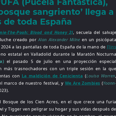
PUFA (Pucela Fantástica),
bosque sangriento’ llega a
as de toda España
nie-The-Pooh: Blood and Honey 2)
, secuela del salvaj
eluche creado por
Alan Alexander Milne
en un psicópat
e 2024 a las pantallas de toda España de la mano de
Flin
reno estatal en Valladolid durante la Maratón Nocturn
a)
el pasado 5 de julio en una proyección especia
Fan más trasnochadores con un triple sesión en la qu
ientas con
La maldición de Cenicienta
(
Louisa Warren
l marco de nuestro festival, y
We Are Zombies
(
Yoann
023).
l Bosque de los Cien Acres, en el que crece una furi
l y Tigger ven peligrar su hogar y sus vidas después d