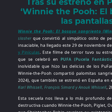
Tras su estreno en 
‘Winnie the Pooh: El 
las pantall
Winnie the Pooh: El bosque sangriento (Win
slasher
que convirtió al simpático osito de p
insaciable, ha llegado este 29 de noviembre d
y Pinículas
. Este filme de terror tuvo su est
que se celebró en
PUFA (Pucela Fantástic
inolvidable que hizo las delicias de los Pu
Winnie-the-Pooh compartió palomitas sangr
2024), que también se estrenó en España en e
Karl Whissell, François Simard y Anouk Whissell
, 2
Esta secuela nos lleva a lo más profundo de
destructiva cuando Winnie-the-Pooh, Piglet, Ow