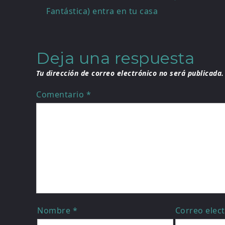
Fantástica) entra en tu casa
de
entradas
Deja una respuesta
Tu dirección de correo electrónico no será publicada.
Comentario
*
Nombre
*
Correo elec