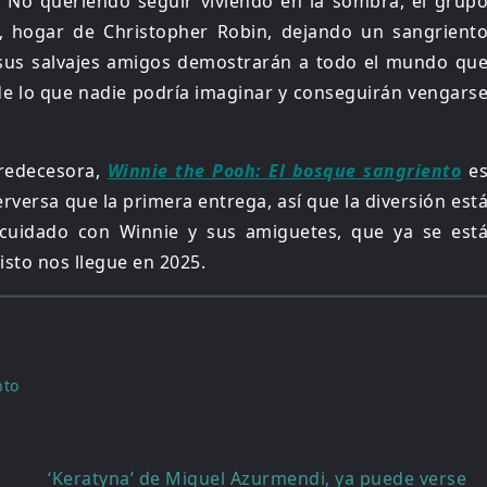
. No queriendo seguir viviendo en la sombra, el grup
n, hogar de Christopher Robin, dejando un sangrient
 sus salvajes amigos demostrarán a todo el mundo qu
de lo que nadie podría imaginar y conseguirán vengars
redecesora,
Winnie the Pooh: El bosque sangriento
e
versa que la primera entrega, así que la diversión est
cuidado con Winnie y sus amiguetes, que ya se est
sto nos llegue en 2025.
nto
‘Keratyna’ de Miguel Azurmendi, ya puede verse