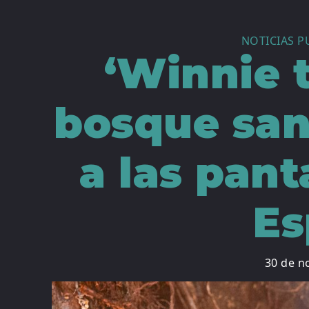
NOTICIAS P
‘Winnie 
bosque san
a las pant
Es
30 de n