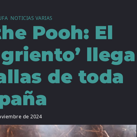
UFA
,
NOTICIAS VARIAS
the Pooh: El
griento’ llega
allas de toda
paña
oviembre de 2024