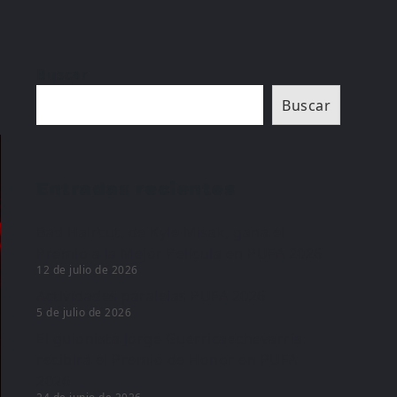
Buscar
Buscar
Entradas recientes
Bad Haircut, de Kyle Misak, gana el
Premio a la Mejor Película en PUFA 2026
12 de julio de 2026
Actividades paralelas PUFA 2026
5 de julio de 2026
El guionista Jorge Guerricaechevarría
recibirá el Premio de Honor en PUFA
2026