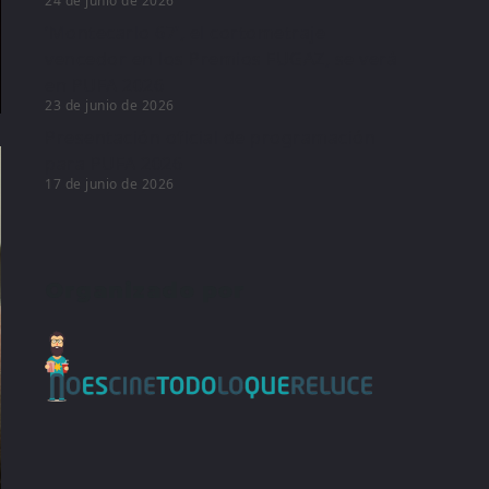
24 de junio de 2026
‘Montecarlo 67’, el cortometraje
vencedor en los Premios FUGAZ, se verá
en PUFA 2026
23 de junio de 2026
Presentación oficial de programación
para PUFA 2026
17 de junio de 2026
Organizado por