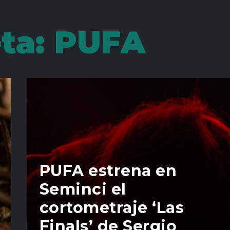
eta:
PUFA
PUFA estrena en
Seminci el
cortometraje ‘Las
Finals’ de Sergio