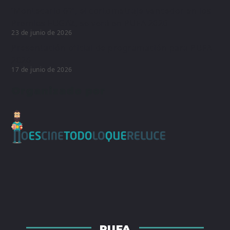
‘Montecarlo 67’, el cortometraje vencedor en los
Premios FUGAZ, se verá en PUFA 2026
23 de junio de 2026
Presentación oficial de programación para PUFA
2026
17 de junio de 2026
Organizado por
PUFA