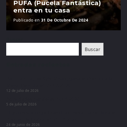
PUFA (Pucela Fantástica)
entra en tu casa
Publicado en
31 De Octubre De 2024
Buscar
Buscar
Entradas recientes
Bad Haircut, de Kyle Misak, gana el Premio a la
Mejor Película en PUFA 2026
12 de julio de 2026
Actividades paralelas PUFA 2026
5 de julio de 2026
El guionista Jorge Guerricaechevarría recibirá el
Premio de Honor en PUFA 2026
24 de junio de 2026