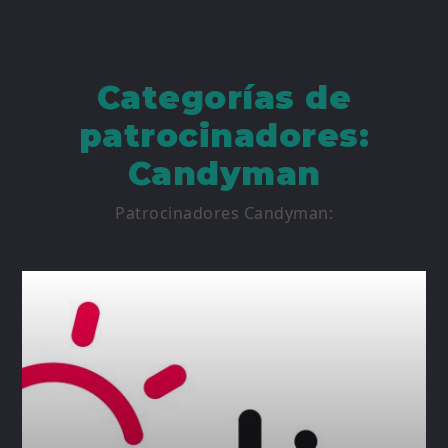
Categorías de
patrocinadores:
Candyman
Patrocinadores Candyman: