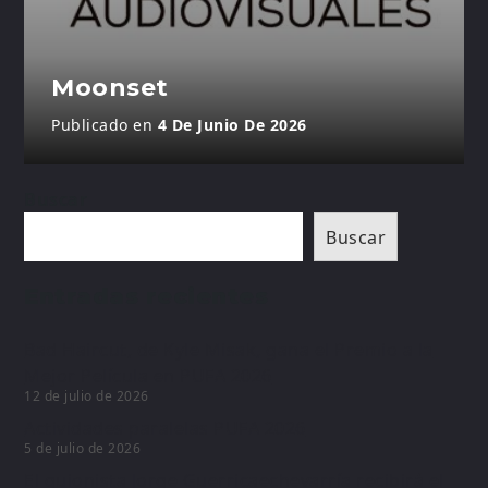
Moonset
Publicado en
4 De Junio De 2026
Buscar
Buscar
Entradas recientes
Bad Haircut, de Kyle Misak, gana el Premio a la
Mejor Película en PUFA 2026
12 de julio de 2026
Actividades paralelas PUFA 2026
5 de julio de 2026
El guionista Jorge Guerricaechevarría recibirá el