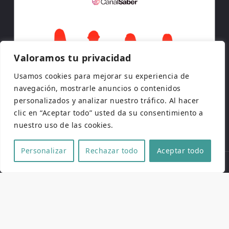
Valoramos tu privacidad
Usamos cookies para mejorar su experiencia de
navegación, mostrarle anuncios o contenidos
personalizados y analizar nuestro tráfico. Al hacer
clic en “Aceptar todo” usted da su consentimiento a
nuestro uso de las cookies.
Personalizar
Rechazar todo
Aceptar todo
Copyright © 2026 | Todos los derechos reservados
Web de
Pucela Fantástica
por
No es cine todo lo que
reluce
y
SaKuRa Informática
Aviso legal
|
Política de privacidad