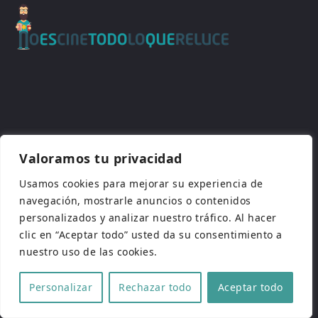
Valoramos tu privacidad
PUFA
Usamos cookies para mejorar su experiencia de
PUFA (Pucela Fantástica)
es el festival
navegación, mostrarle anuncios o contenidos
internacional de cine fantástico y de terror de
personalizados y analizar nuestro tráfico. Al hacer
Valladolid creado por la
Asociación Cultural ‘No
clic en “Aceptar todo” usted da su consentimiento a
es cine todo lo que reluce’
, que también se
nuestro uso de las cookies.
encarga de gestionar desde 2012 la web de cine
y series del
mismo nombre
.
Personalizar
Rechazar todo
Aceptar todo