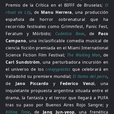
Premio de la Crítica en el BIFFF de Bruselas;
El
ritual de Lily
, de
Manu Herrera
, una producción
española de horror sobrenatural que ha
recorrido festivales como Grimmfest, Panic Fest,
Feratum y Mórbido;
Cuántica Rave
, de
Paco
Campano
, una inclasificable comedia musical de
ciencia ficción premiada en el Miami International
Science Fiction Film Festival;
The Waiting Man
, de
Carl Sundström
, una perturbadora incursión en
el universo de los
creepypastas
que celebrará en
Valladolid su premiere mundial;
El llanto del perro
,
de
Jano Piccardo
y
Federico Venzi
, una
inquietante propuesta argentina situada entre el
drama, la fantasía y el terror que llegará a PUFA
tras su paso por Buenos Aires Rojo Sangre; y
Killing Time
, de
Jang Jun-yeop
, una frenética