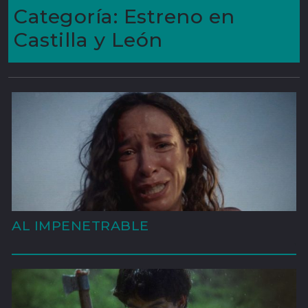
Categoría:
Estreno en
Castilla y León
AL IMPENETRABLE
'