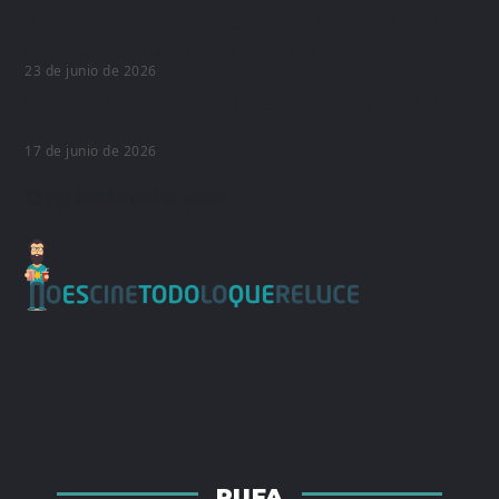
‘Montecarlo 67’, el cortometraje vencedor en los
Premios FUGAZ, se verá en PUFA 2026
23 de junio de 2026
Presentación oficial de programación para PUFA
2026
17 de junio de 2026
Organizado por
PUFA