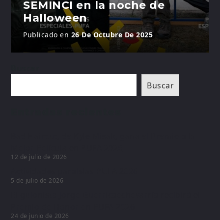
SEMINCI en la noche de
Halloween
Publicado en
26 De Octubre De 2025
Buscar
Buscar
Entradas recientes
Bad Haircut, de Kyle Misak, gana el Premio a la
Mejor Película en PUFA 2026
12 de julio de 2026
Actividades paralelas PUFA 2026
5 de julio de 2026
El guionista Jorge Guerricaechevarría recibirá el
Premio de Honor en PUFA 2026
24 de junio de 2026