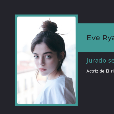
Eve Ry
Jurado s
Actriz de
El r