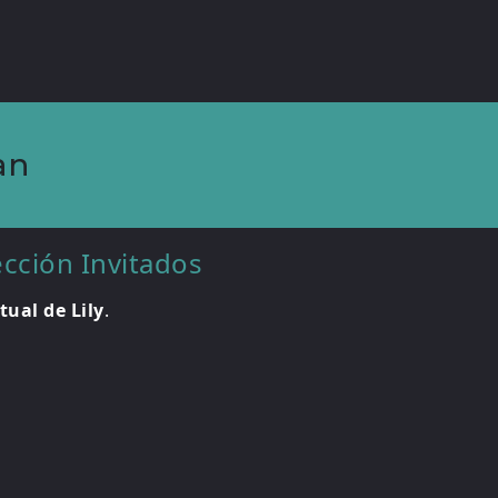
an
ección Invitados
itual de Lily
.