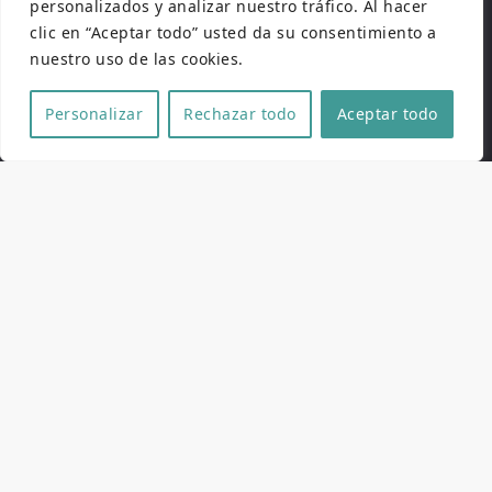
APP PUFA
personalizados y analizar nuestro tráfico. Al hacer
clic en “Aceptar todo” usted da su consentimiento a
Si queréis llevar en la palma de vuestra mano
nuestro uso de las cookies.
toda la programación del festival, así como
invitados, jurados, premios de honor y
Personalizar
Rechazar todo
Aceptar todo
actividades paralelas, podéis descargaros
nuestra APP oficial tanto en
Google Play
como
en
App Store
. Totalmente gratuita y actualizada.