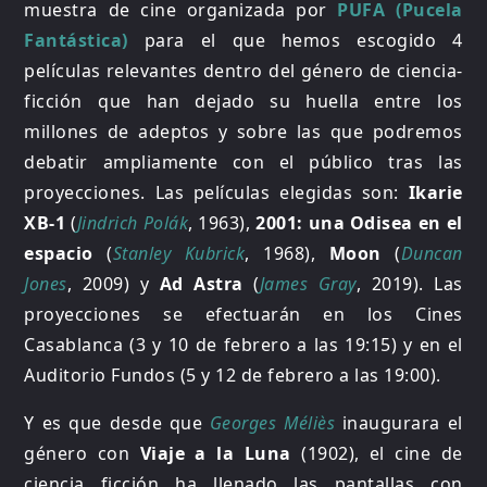
muestra de cine organizada por
PUFA (Pucela
Fantástica)
para el que hemos escogido 4
películas relevantes dentro del género de ciencia-
ficción que han dejado su huella entre los
millones de adeptos y sobre las que podremos
debatir ampliamente con el público tras las
proyecciones. Las películas elegidas son:
Ikarie
XB-1
(
Jindrich Polák
, 1963),
2001: una Odisea en el
espacio
(
Stanley Kubrick
, 1968),
Moon
(
Duncan
Jones
, 2009) y
Ad Astra
(
James Gray
, 2019). Las
proyecciones se efectuarán en los Cines
Casablanca (3 y 10 de febrero a las 19:15) y en el
Auditorio Fundos (5 y 12 de febrero a las 19:00).
Y es que desde que
Georges Méliès
inaugurara el
género con
Viaje a la Luna
(1902), el cine de
ciencia ficción ha llenado las pantallas con