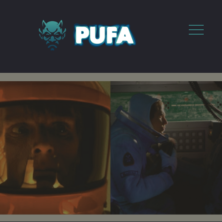
Skip
to
Menu
content
PUFA