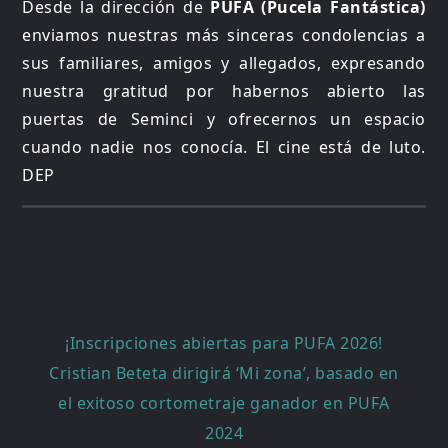
Desde la dirección de
PUFA (Pucela Fantástica)
enviamos nuestras más sinceras condolencias a
sus familiares, amigos y allegados, expresando
nuestra gratitud por habernos abierto las
puertas de Seminci y ofrecernos un espacio
cuando nadie nos conocía. El cine está de luto.
DEP
Navegación
¡Inscripciones abiertas para PUFA 2026!
de
Cristian Beteta dirigirá ‘Mi zona’, basado en
entradas
el exitoso cortometraje ganador en PUFA
2024