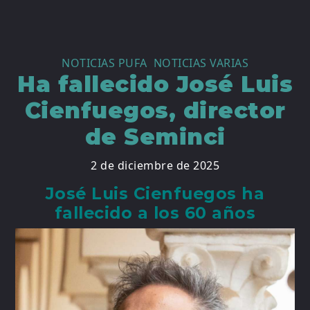
NOTICIAS PUFA
,
NOTICIAS VARIAS
Ha fallecido José Luis
Cienfuegos, director
de Seminci
2 de diciembre de 2025
José Luis Cienfuegos ha
fallecido a los 60 años