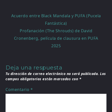
Navegación
Acuerdo entre Black Mandala y PUFA (Pucela
de
Fantástica)
entradas
Profanación (The Shrouds) de David
Cronenberg, película de clausura en PUFA
2025
Deja una respuesta
Tu dirección de correo electrónico no será publicada.
Los
campos obligatorios están marcados con
*
Comentario
*