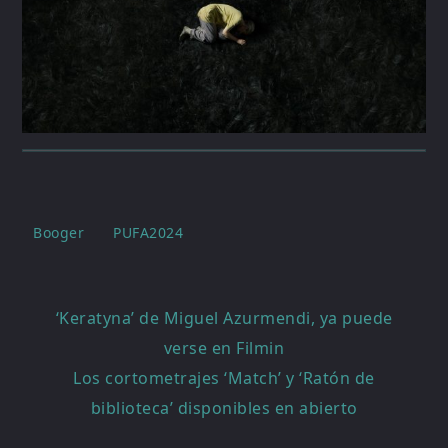
Booger
PUFA2024
Navegación
‘Keratyna’ de Miguel Azurmendi, ya puede
de
verse en Filmin
entradas
Los cortometrajes ‘Match’ y ‘Ratón de
biblioteca’ disponibles en abierto