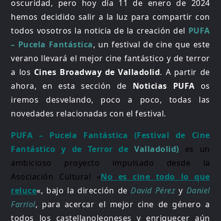
oscuridad, pero hoy día 11 de enero de 2024
hemos decidido salir a la luz para compartir con
todos vosotros la noticia de la creación del
PUFA
– Pucela Fantástica
, un festival de cine que este
verano llevará el mejor cine fantástico y de terror
a los
Cines Broadway de Valladolid
. A partir de
ahora, en esta sección de
Noticias PUFA
os
iremos desvelando, poco a poco, todas las
novedades relacionadas con el festival.
PUFA – Pucela Fantástica (Festival de Cine
Fantástico y de Terror de
Valladolid)
es un
ambicioso proyecto
impulsado desde la
Asociación Cultural «
No es cine todo lo que
reluce
«, bajo la dirección de
David Pérez
y
Daniel
Farriol
, para acercar el mejor cine de género a
todos los castellanoleoneses y enriquecer aún