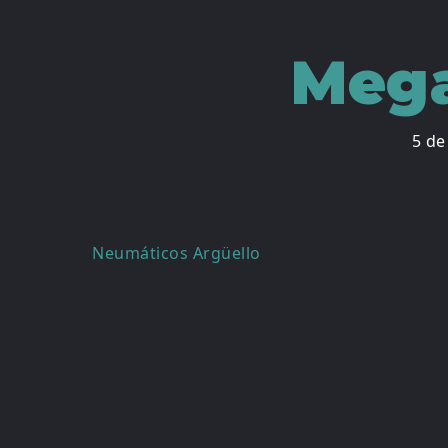
Mega
5 de
Navegación
Neumáticos Argüello
de
entradas