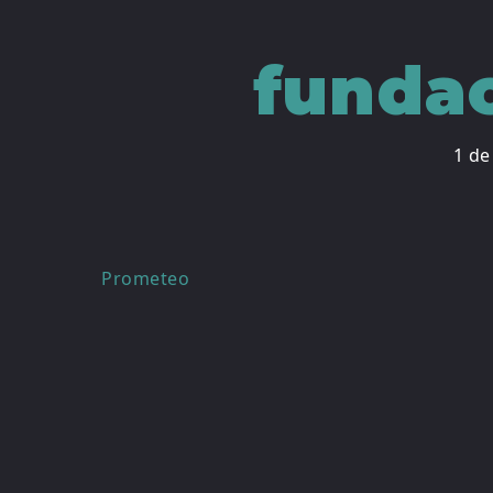
funda
1 de
Navegación
Prometeo
de
entradas