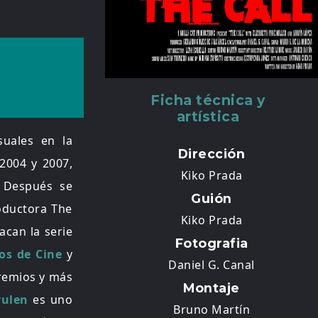
Ficha técnica y
artística
suales en la
Dirección
2004 y 2007,
Kiko Prada
. Después se
Guión
oductora The
Kiko Prada
acan la serie
Fotografia
os de Cine
y
Daniel G. Canal
premios y más
Montaje
vulen
es uno
Bruno Martín