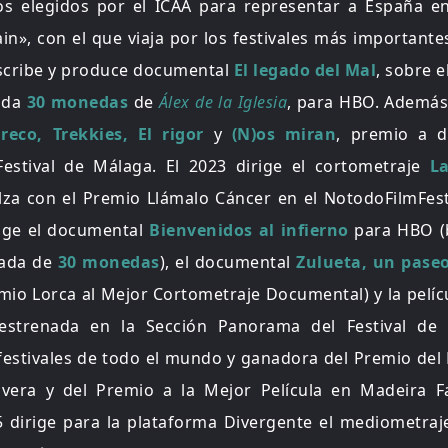
os elegidos por el ICAA para representar a España en
in», con el que viaja por los festivales más important
escribe y produce documental
El legado del Mal
, sobre e
ada
30 monedas
de
Álex de la Iglesia
, para HBO. Además,
reco, Trekkies, El rigor
y
(N)os miran
, premio a d
Festival de Málaga. El 2023 dirige el cortometraje
La
alza con el Premio Llámalo Cáncer en el NotodoFilmFes
rige el documental
Bienvenidos al infierno
para HBO (
ada de
30 monedas
), el documental
Zulueta, un pase
emio Lorca al Mejor Cortometraje Documental) y la pelí
estrenada en la Sección Panorama del Festival de 
festivales de todo el mundo y ganadora del Premio del 
lavera y del Premio a la Mejor Película en Madeira F
25 dirige para la plataforma Divergente el mediometra