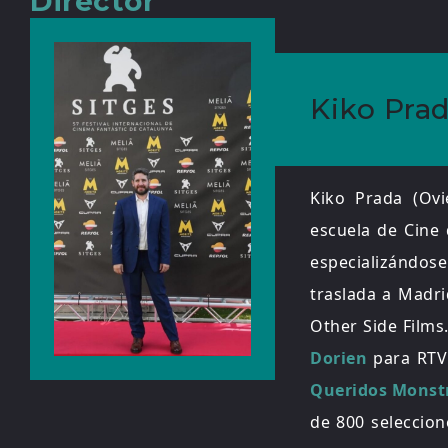
Director
Kiko Pra
Kiko Prada (Ovi
escuela de Cine 
especializándos
traslada a Madri
Other Side Films
Dorien
para RTVE
Queridos Monst
de 800 seleccion