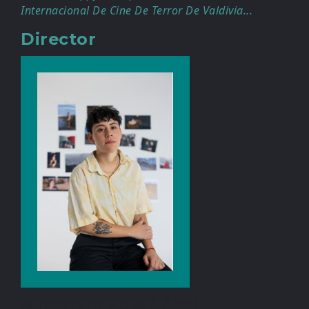
Internacional De Cine De Terror De Valdivia...
Director
Almendra Kovač Akel