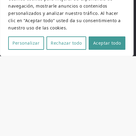
navegación, mostrarle anuncios o contenidos
personalizados y analizar nuestro tráfico. Al hacer
clic en “Aceptar todo” usted da su consentimiento a
Ficha técnica y artística
nuestro uso de las cookies.
Personalizar
Rechazar todo
Aceptar todo
Dirección
Narciso Ibáñez Serrador
Guión
Narciso Ibáñez Serrador
Fotografia
José Luis Alcaine
Montaje
Antonio Ramírez de Loaysa,
Juan Sierra
Música
Waldo de los Ríos