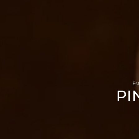
Es
PI