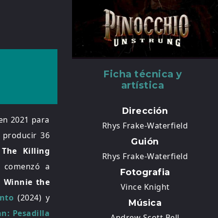
Ficha técnica y
artística
Dirección
 en 2021 para
Rhys Frake-Waterfield
a producir 36
Guión
The Killing
Rhys Frake-Waterfield
e comenzó a
Fotografia
o
Winnie the
Vince Knight
ento
(2024) y
Música
an: Pesadilla
Andrew Scott Bell