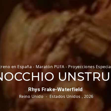
treno en España
-
Maratón PUFA
-
Proyecciones Especia
NOCCHIO UNSTR
Rhys Frake-Waterfield
Reino Unido
-
Estados Unidos
,
2026