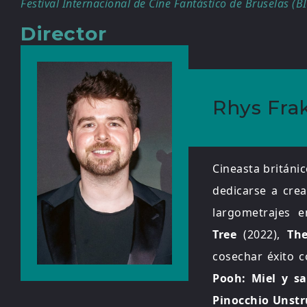
Festival Internacional de Cine Fantástico de Bruselas (BI
Director
Rhys Fra
Cineasta británi
dedicarse a crea
largometrajes e
Tree
(2022),
The
cosechar éxito 
Pooh: Miel y s
Pinocchio Unst