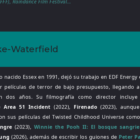
FFF), Raindance Film Festival...
ke-Waterfield
co nacido Essex en 1991, dejó su trabajo en EDF Energy
r películas de terror de bajo presupuesto, llegando 
n dos años. Su filmografía como director incluye
 Area 51 Incident
(2022),
Firenado
(2023), aunqu
con sus películas del Twisted Childhood Universe com
angre
(2023),
Winnie the Pooh II: El bosque sangri
rung
(2026), además de escribir los guiones de
Peter P