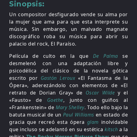
Sinopsis:
Un compositor desfigurado vende su alma por
la mujer que ama para que esta interprete su
música. Sin embargo, un malvado magnate
discográfico roba su música para abrir su
palacio del rock, El Paraíso.
Película de culto en la que
De Palma
se
desmelenó con una adaptación libre y
psicodélica del clásico de la novela gótica
escrito por
Gastón Leroux
«El Fantasma de la
Ópera», aderezándolo con elementos de «El
retrato de Dorian Gray» de
Oscar Wilde
y el
«Fausto» de
Goethe
, junto con guiños al
«Frankenstein» de
Mary Shelley
. Todo ello bajo la
batuta musical de un
Paul Williams
en estado de
gracia que recreó esta ópera
glam
inolvidable
que incluso se adelantó en su estética
kitsch
a la
mítica
The Rocky Horror Picture Show
que se