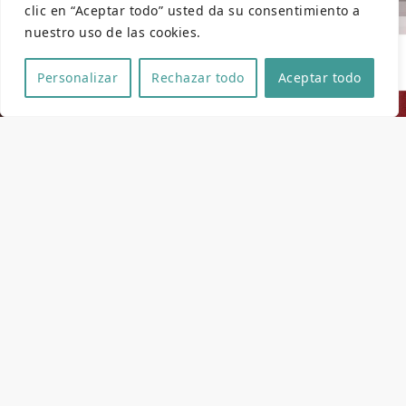
clic en “Aceptar todo” usted da su consentimiento a
nuestro uso de las cookies.
Personalizar
Rechazar todo
Aceptar todo
Ficha técnica y artística
Dirección
Marisa Crespo,
Moisés Romera
Guión
Moisés Romera,
Marisa Crespo
Fotografia
Víctor Entrecanales