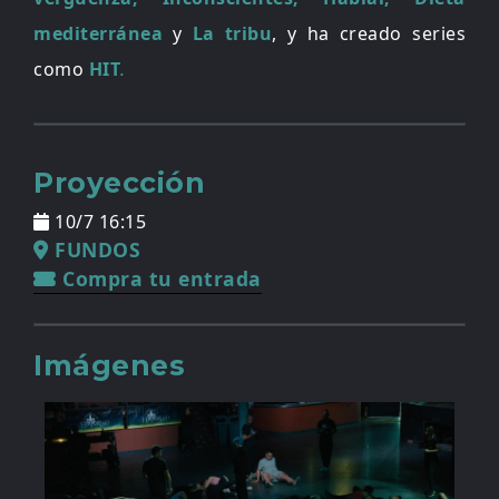
mediterránea
y
La tribu
, y ha creado series
como
HIT
.
Proyección
10/7 16:15
FUNDOS
Compra tu entrada
Imágenes