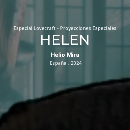
Especial Lovecraft
-
Proyecciones Especiales
HELEN
Helio Mira
España
,
2024