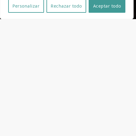
Personalizar
Rechazar todo
Aceptar todo
Ficha técnica y artística
Dirección
Raquel Barrachina Molina
Guión
Raquel Barrachina Molina
Fotografia
Juan Piquer García
Montaje
Samuel Caulín,
Juan Piquer García