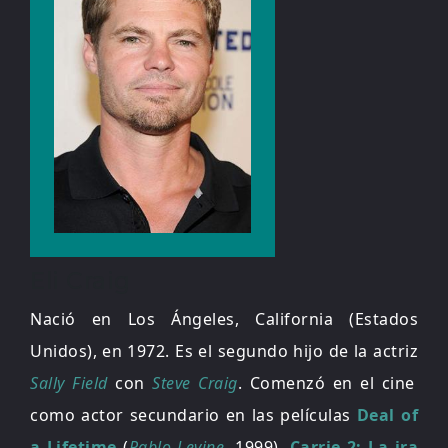
Eli Craig
Nació en Los Ángeles, California (Estados
Unidos), en 1972. Es el segundo hijo de la actriz
Sally Field
con
Steve Craig
. Comenzó en el cine
como actor secundario en las películas
Deal of
a Lifetime
(
Pablo Levine
, 1999),
Carrie 2: La ira