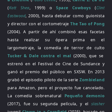
(
Katt Shea
, 1999) o
Space Cowboys
(
Clint
Eastwood
, 2000), hasta debutar como guionista
y director con el cortometraje
The Tao of Pong
(2004). A partir de ahí combinó esas facetas
hasta realizar su ópera prima en el
largometraje, la comedia de terror de culto
Tucker & Dale contra el mal
(2000), que se
estrenó en el Festival de Cine de Sundance y
ganó el premio del público en SXSW. En 2013
grabó el episodio piloto de la serie
Zombieland
para Amazon, pero el proyecto fue cancelado.
La comedia sobrenatural
Pequeño demonio
(2017), fue su segunda película, y el
slasher
juvenil
Clown in a Cornfield
(2025), basado en