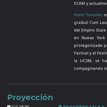
ECAM y actualme
Pedro Tamames
es
graduó Cum Laud
del Empire State
en Nueva York 
protagonizado 
Festival y el Fes
la UC3M, se ha
compaginando su 
Proyección
5/7 18:30