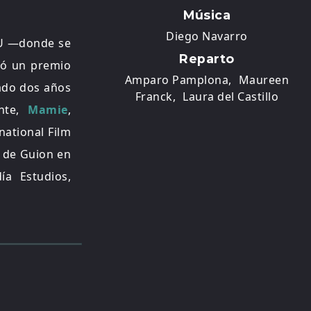
Música
Diego Navarro
YU —donde se
Reparto
nó un premio
Amparo Pamplona,
Maureen
jado dos años
Franck,
Laura del Castillo
ente,
Mamie
,
national Film
er de Guion en
a Estudios,