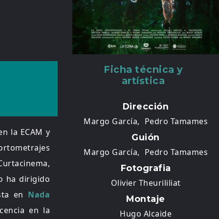
Ficha técnica y
artística
Dirección
Margo García,
Pedro Tamames
 en la ECAM y
Guión
cortometrajes
Margo García,
Pedro Tamames
urtacinema,
Fotografia
o ha dirigido
Olivier Theurililiat
ista en
Nada
Montaje
cencia en la
Hugo Alcaide