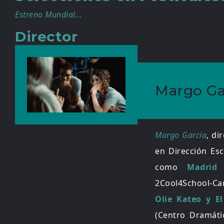
Estreno Mundial...
Director
Margo Ga
Margo García
, di
en Dirección Esc
como
Madrid
2Cool4School-Ca
Olie Kateo y E
(Centro Dramáti