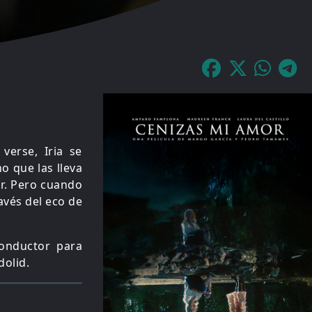
verse, Iria se
o que las lleva
ir. Pero cuando
avés del eco de
conductor para
dolid.