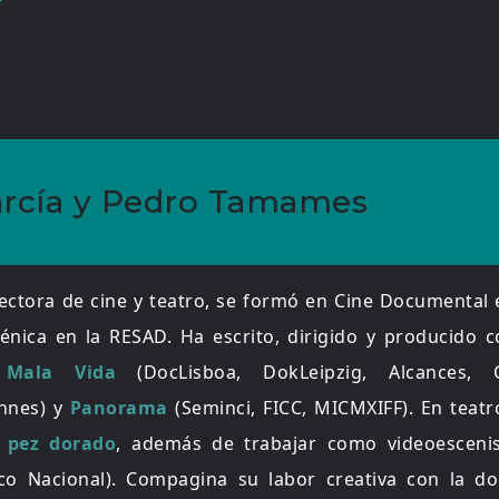
rcía y Pedro Tamames
rectora de cine y teatro, se formó en Cine Documental
énica en la RESAD. Ha escrito, dirigido y producido 
 Mala Vida
(DocLisboa, DokLeipzig, Alcances, C
nnes) y
Panorama
(Seminci, FICC, MICMXIFF). En teatr
l pez dorado
, además de trabajar como videoescen
co Nacional). Compagina su labor creativa con la do