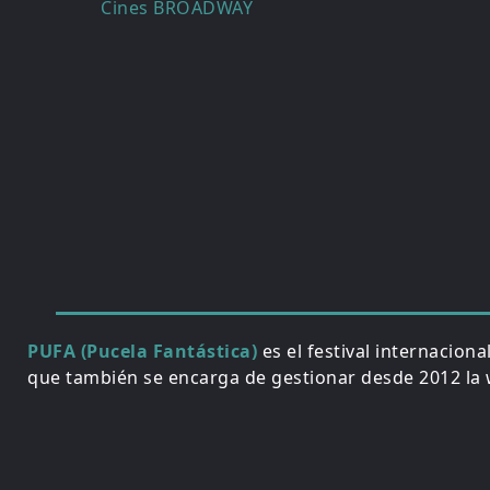
Navegación
Cines BROADWAY
de
entradas
PUFA (Pucela Fantástica)
es el festival internacion
que también se encarga de gestionar desde 2012 la w