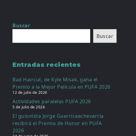
Buscar
Buscar
e
Entradas recientes
e
o
Bad Haircut, de Kyle Misak, gana el
s
Premio a la Mejor Película en PUFA 2026
12 de julio de 2026
Actividades paralelas PUFA 2026
e
5 de julio de 2026
A
El guionista Jorge Guerricaechevarría
l
recibirá el Premio de Honor en PUFA
2026
e