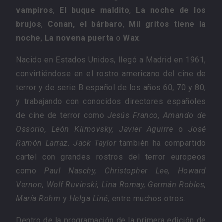
vampiros
,
El buque maldito
,
La noche de los
brujos
,
Conan, el bárbaro
,
Mil gritos tiene la
noche
,
La novena puerta
o
Wax
.
Nacido en Estados Unidos, llegó a Madrid en 1961,
convirtiéndose en el rostro americano del cine de
terror y de serie B español de los años 60, 70 y 80,
y trabajando con conocidos directores españoles
de cine de terror como
Jesús Franco, Amando de
Ossorio, León Klimovsky, Javier Aguirre
o
José
Ramón Larraz. Jack Taylor
también ha compartido
cartel con grandes rostros del terror europeos
como
Paul Naschy, Christopher Lee, Howard
Vernon, Wolf Ruvinski, Lina Romay, Germán Robles,
María Rohm
y
Helga Liné
, entre muchos otros.
Dentro de la programación de la primera edición de