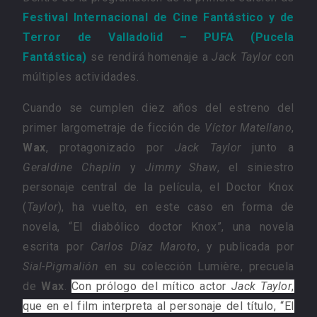
Festival Internacional de Cine Fantástico y de
Terror de Valladolid – PUFA (Pucela
Fantástica)
se rendirá homenaje a
Jack Taylor
con
múltiples actividades.
Cuando se cumplen diez años del estreno del
primer largometraje de ficción de
Víctor Matellano
,
Wax
, protagonizado por
Jack Taylor
junto a
Geraldine Chaplin
y
Jimmy Shaw
, el siniestro
personaje central de la película, el Doctor Knox
(
Taylor
), ha vuelto, en este caso en forma de
novela, “El diabólico doctor Knox”, una novela
escrita por
Carlos Díaz Maroto
, y publicada por
Sial-Pigmalión
en su colección Lumière, precuela
de
Wax
.
Con prólogo del mítico actor
Jack Taylor
,
que en el film interpreta al personaje del título, “El