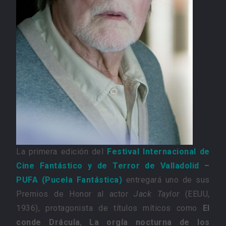
La primera edición del
Festival Internacional de
Cine Fantástico y de Terror de Valladolid –
PUFA (Pucela Fantástica)
entregará uno de sus
Premios de Honor al actor
Jack Taylor
(EEUU,
1936), protagonista de títulos míticos como
El
conde Drácula
,
La orgía nocturna de los