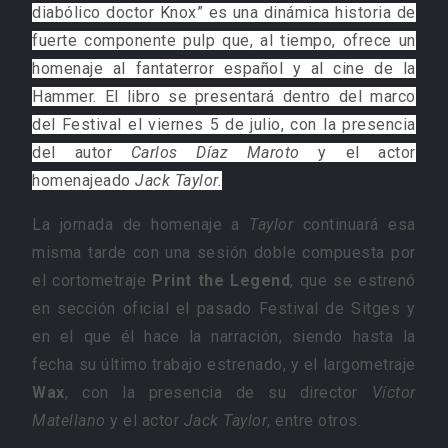
diabólico doctor Knox” es una dinámica historia de
fuerte componente pulp que, al tiempo, ofrece un
homenaje al fantaterror español y al cine de la
Hammer. El libro se presentará dentro del marco
del Festival el viernes 5 de julio, con la presencia
del autor
Carlos Díaz Maroto
y el actor
homenajeado
Jack Taylor.
La jornada de homenaje a
Taylor
continuará esa
misma tarde con una sesión doble compuesta por
el cortometraje
Print the Legend
, que se estrenó
en sección oficial el pasado Festival de Sitges y
en el que él hace la narración, siendo hasta la
fecha su último trabajo estrenado, y el largometraje
Wax
, con la presencia de su director
Víctor
Matellano
y el actor
Jack Taylor
, entre otros.