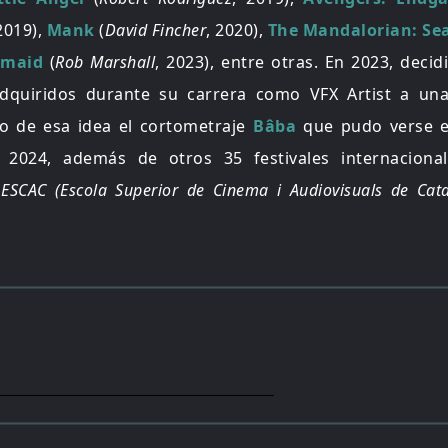
 2019),
Mank
(
David Fincher
, 2020),
The Mandalorian: Se
rmaid
(
Rob Marshall
, 2023), entre otras.
En 2023, decidi
dquiridos durante su carrera como VFX Artist a un
do de esa idea el cortometraje
B
â
ba
que pudo verse e
 2024, además de otros 35 festivales internaciona
a
ESCAC (Escola Superior de Cinema i Audiovisuals de Cat