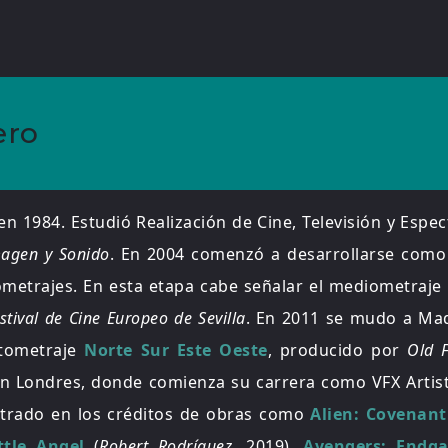
ero
n 1984. Estudió Realización de Cine, Televisión y Espec
magen y Sonido
. En 2004 comenzó a desarrollarse como
ometrajes. En esta etapa cabe señalar el mediometraje
stival de Cine Europeo de Sevilla
.
En 2011 se mudo a Madr
rtometraje
Norte Sur Este Oeste
, producido por
Old 
en Londres, donde comienza su carrera como VFX Artis
trado en los créditos de obras como
Alien: Covenant
ttle Angel
(
Robert Rodríguez
, 2019),
Avengers: Endg