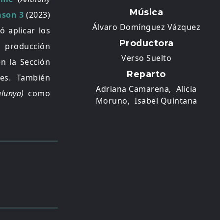
Música
ason 3
(2023)
Álvaro Domínguez Vázquez
ó aplicar los
Productora
a producción
Verso Suelto
n la Sección
Reparto
les.
También
Adriana Camarena,
Alicia
alunya)
como
Moruno,
Isabel Quintana