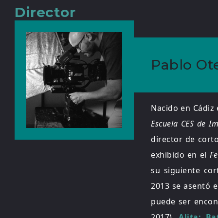
Director
Pablo Ot
Nacido en Cádiz e
Escuela CES de I
director de cort
exhibido en el
Fe
su siguiente co
2013 se asentó 
puede ser encon
2017),
Alita: Ba