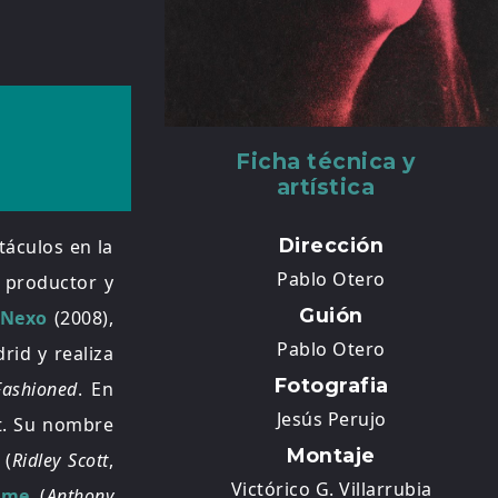
Ficha técnica y
artística
Dirección
táculos en la
Pablo Otero
 productor y
Guión
Nexo
(2008),
Pablo Otero
id y realiza
Fotografia
Fashioned
.
En
Jesús Perujo
t. Su nombre
Montaje
(
Ridley Scott
,
Victórico G. Villarrubia
ame
(
Anthony