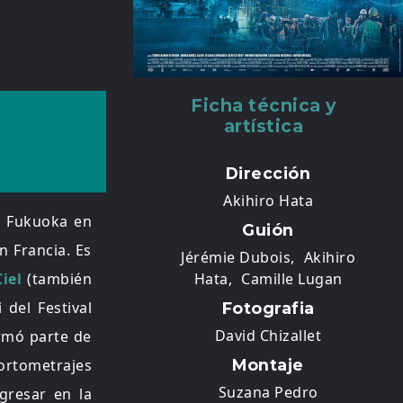
Ficha técnica y
artística
Dirección
Akihiro Hata
en Fukuoka en
Guión
n Francia. Es
Jérémie Dubois,
Akihiro
iel
(también
Hata,
Camille Lugan
 del Festival
Fotografia
David Chizallet
ormó parte de
rtometrajes
Montaje
Suzana Pedro
gresar en la