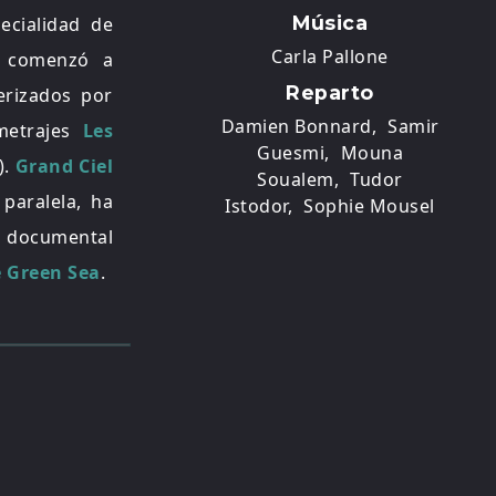
Música
ecialidad de
Carla Pallone
, comenzó a
Reparto
erizados por
Damien Bonnard,
Samir
ometrajes
Les
Guesmi,
Mouna
).
Grand Ciel
Soualem,
Tudor
paralela, ha
Istodor,
Sophie Mousel
 documental
 Green Sea
.