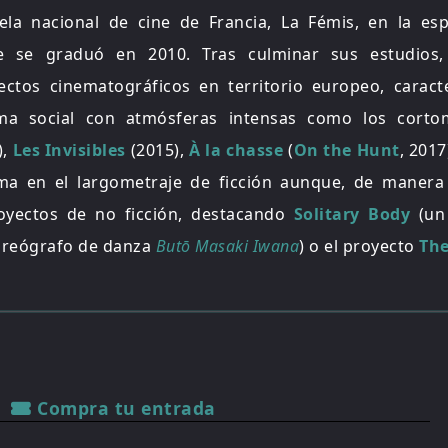
ela nacional de cine de Francia, La Fémis, en la esp
de se graduó en 2010. Tras culminar sus estudios
ectos cinematográficos en territorio europeo, caract
ama social con atmósferas intensas como los cort
),
Les Invisibles
(2015),
À la chasse
(
On the Hunt
, 2017
ma en el largometraje de ficción aunque, de manera 
oyectos de no ficción, destacando
Solitary Body
(un
coreógrafo de danza
Butō Masaki Iwana
) o el proyecto
The
Compra tu entrada