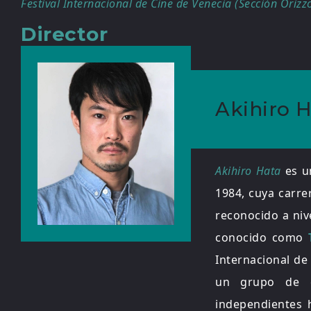
Festival Internacional de Cine de Venecia (Sección Orizzo
Director
Akihiro H
Akihiro Hata
es un
1984, cuya carre
reconocido a niv
conocido como
T
Internacional de
un grupo de ci
independientes 