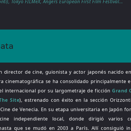
nti), Tokyo FILMeX, Angers European First Film Festival...
ata
 director de cine, guionista y actor japonés nacido 
ra cinematográfica se ha consolidado principalmente e
el internacional por su largometraje de ficción
Grand C
he Site
), estrenado con éxito en la sección Orizzonti
 Cine de Venecia. En su etapa universitaria en Japón f
ne independiente local, donde dirigió varios co
hasta que se mudó en 2003 a París. Allí consiguió in