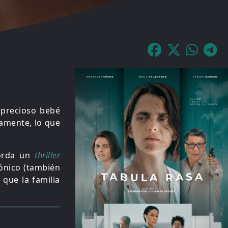
 precioso bebé
samente, lo que
orda un
thriller
ónico (también
que la familia