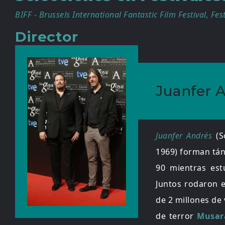
BIFF - Brussels International Fantastic Film Festival, Fe
Director
Juanfer 
Juanfer Andrés
(S
1969) forman tán
90 mientras est
Juntos rodaron 
de 2 millones de
de terror
Musar