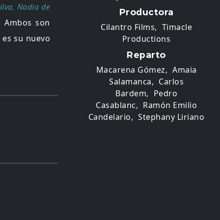
lva, Nadia de
Productora
a. Ambos son
Cilantro Films,
Timacle
 es su nuevo
Productions
Reparto
Macarena Gómez,
Amaia
Salamanca,
Carlos
Bardem,
Pedro
Casablanc,
Ramón Emilio
Candelario,
Stephany Liriano