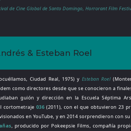
stival de Cine Global de Santo Domingo, Horrorant Film Festiv
Andrés & Esteban Roel
ocuéllamos, Ciudad Real, 1975) y
Esteban Roel
(Monter
dem como directores desde que se conocieron a finale
udiaban guión y dirección en la Escuela Séptima Ar
el cortometraje
036
(2011), con el que obtuvieron 23 p
 visionados en YouTube, y en 2014 sorprendieron con s
añas
, producido por Pokeepsie Films, compañía prop