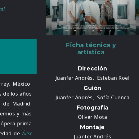
al.
Ficha técnica y
artística
Dirección
Juanfer Andrés,
Esteban Roel
rey, México,
Guión
s de los años
Juanfer Andrés,
Sofía Cuenca
s de Madrid.
Fotografia
remios y más
Oliver Mota
u ópera prima
Montaje
iedad de
Álex
Juanfer Andrés