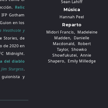
Sean Lahiff
ección.
Relic
Música
s IFP Gotham
Hannah Peel
 Guion en los
Reparto
la Heathcote y
Midori Francis,
Madeleine
Madden,
Danielle
e Stories, de
Macdonald,
Robert
lio de 2020 en
Taylor,
Showko
FC Midnight.
Showfukutei,
Annie
Shapero,
Emily Milledge
a del diablo
 Jim Sturgess
.
 guionista y