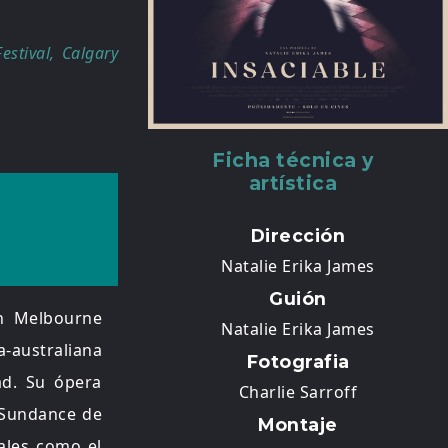
estival, Calgary
Ficha técnica y
artística
Dirección
Natalie Erika James
Guión
en Melbourne
Natalie Erika James
australiana
Fotografia
ad. Su ópera
Charlie Sarroff
e Sundance de
Montaje
vales como el