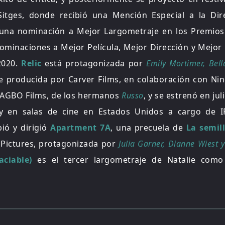
Sitges, donde recibió una Mención Especial a la Dir
 una nominación a Mejor Largometraje en los Premio
ominaciones a Mejor Película, Mejor Dirección y Mejor
2020.
Relic
está protagonizada por
Emily Mortimer, Bel
ue producida por Carver Films, en colaboración con Nin
y AGBO Films, de los hermanos
Russo
, y se estrenó en ju
 y en salas de cine en Estados Unidos a cargo de I
ió y dirigió
Apartment 7A
, una precuela de
La semill
Pictures, protagonizada por
Julia Garner, Dianne Wiest y
aciable)
es el tercer largometraje de Natalie como