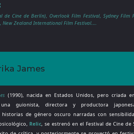
:
al de Cine de Berlín), Overlook Film Festival, Sydney Film F
New Zealand International Film Festival....
rika James
mes
(1990), nacida en Estados Unidos, pero criada 
s una guionista, directora y productora japonesa-
n historias de género oscuro narradas con sensibilid
psicológico,
Relic
, se estrenó en el Festival de Cine d
ito de crítica, y posteriormente se proyectó en festi