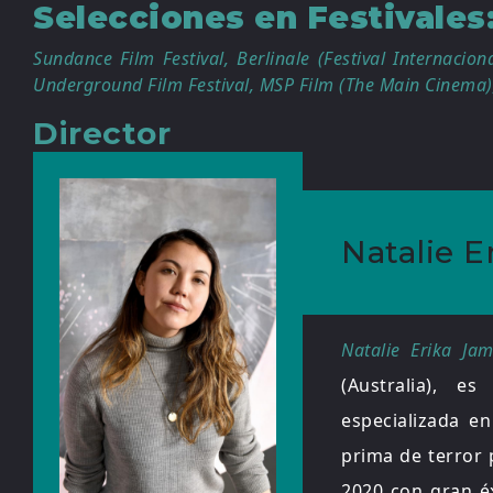
Selecciones en Festivales
Sundance Film Festival, Berlinale (Festival Internacion
Underground Film Festival, MSP Film (The Main Cinema), 
Director
Natalie E
Natalie Erika Ja
(Australia), e
especializada e
prima de terror 
2020 con gran éx