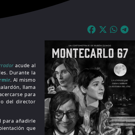
rrador
acude al
des. Durante la
rmir
. Al mismo
galardón, llama
acercarse para
o del director
l para añadirle
bientación que