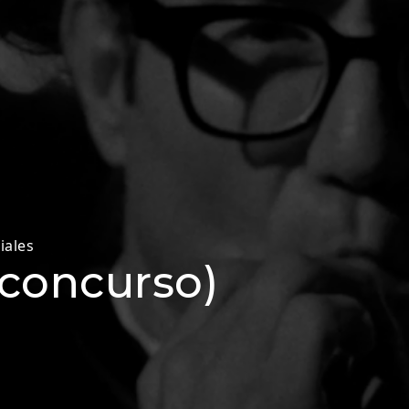
iales
concurso)