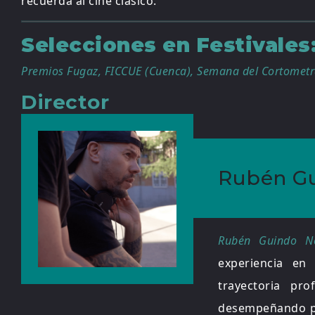
recuerda al cine clásico.
Selecciones en Festivales
Premios Fugaz, FICCUE (Cuenca), Semana del Cortometra
Director
Rubén G
Rubén Guindo N
experiencia en 
trayectoria pr
desempeñando per