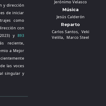
Jerónimo Velasco
n y dirección
Música
es de iniciar
Jesús Calderón
etrajes como
Reparto
dirección con
Carlos Santos,
Veki
2023) y
893
Velilla,
Marco Steel
s reciente,
remio a Mejor
ecientemente
de las voces
al singular y