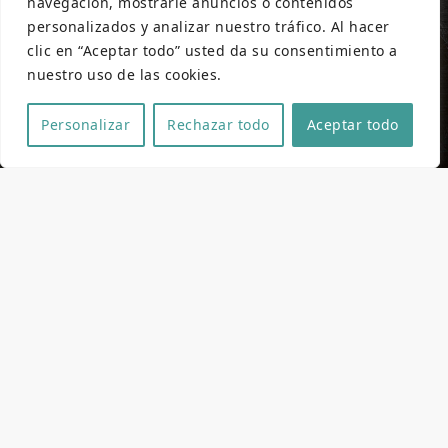
navegación, mostrarle anuncios o contenidos
personalizados y analizar nuestro tráfico. Al hacer
clic en “Aceptar todo” usted da su consentimiento a
nuestro uso de las cookies.
Personalizar
Rechazar todo
Aceptar todo
Ficha técnica y artística
Dirección
Alfonso Bernal,
Manuel Bernal
Guión
Lucía Angulo,
José Antonio Jiménez
Fotografia