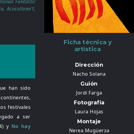
tional Fantastic
a, Acocollona't,
Ficha técnica y
artística
Dirección
Nacho Solana
Guión
que han sido
Jordi Farga
 continentes,
Fotografia
os festivales
Laura Hojas
egado a ser
Montaje
4) y
No hay
Nerea Mugüerza