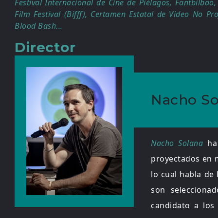
Festival Internacional de Cine de Piélagos, Fantbilbao,
Film Festival (Bifff), Certamen Estatal de Video No Pro
Blood Bash...
Director
Nacho So
Nacho Solana
ha 
proyectados en m
lo cual habla de 
son selecciona
candidato a lo