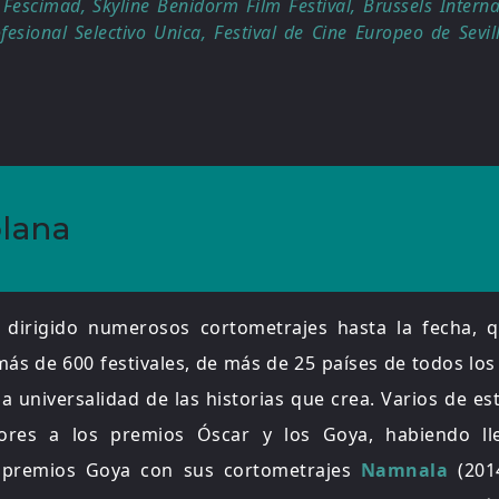
 Fescimad, Skyline Benidorm Film Festival, Brussels Interna
fesional Selectivo Unica, Festival de Cine Europeo de Sevill
lana
dirigido numerosos cortometrajes hasta la fecha, 
ás de 600 festivales, de más de 25 países de todos los
la universalidad de las historias que crea. Varios de est
dores a los premios Óscar y los Goya, habiendo ll
s premios Goya con sus cortometrajes
Namnala
(201