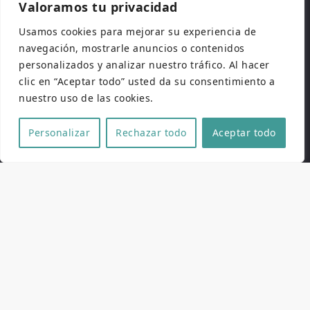
Valoramos tu privacidad
actividades paralelas, podéis descargaros
nuestra APP oficial tanto en
Google Play
como
Usamos cookies para mejorar su experiencia de
en
App Store
. Totalmente gratuita y actualizada.
navegación, mostrarle anuncios o contenidos
personalizados y analizar nuestro tráfico. Al hacer
clic en “Aceptar todo” usted da su consentimiento a
nuestro uso de las cookies.
Personalizar
Rechazar todo
Aceptar todo