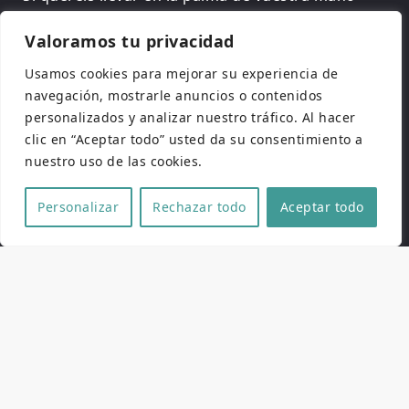
toda la programación del festival, así como
invitados, jurados, premios de honor y
Valoramos tu privacidad
actividades paralelas, podéis descargaros
Usamos cookies para mejorar su experiencia de
nuestra APP oficial tanto en
Google Play
como
navegación, mostrarle anuncios o contenidos
en
App Store
. Totalmente gratuita y actualizada.
personalizados y analizar nuestro tráfico. Al hacer
clic en “Aceptar todo” usted da su consentimiento a
nuestro uso de las cookies.
Personalizar
Rechazar todo
Aceptar todo