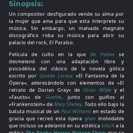
Sinopsis:
Un compositor desfigurado vende su alma por
la mujer que ama para que esta interprete su
música. Sin embargo, un malvado magnate
discográfico roba su música para abrir su
palacio del rock, El Paraíso.
Película de culto en la que
De Palma
se
desmelenó con una adaptación libre y
psicodélica del clásico de la novela gótica
escrito por
Gastón Leroux
«El Fantasma de la
Ópera», aderezándolo con elementos de «El
retrato de Dorian Gray» de
Oscar Wilde
y el
«Fausto» de
Goethe
, junto con guiños al
«Frankenstein» de
Mary Shelley
. Todo ello bajo la
batuta musical de un
Paul Williams
en estado de
gracia que recreó esta ópera
glam
inolvidable
que incluso se adelantó en su estética
kitsch
a la
mítica
The Rocky Horror Picture Show
que se