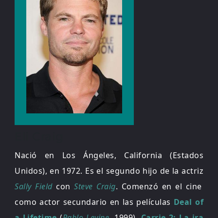
Eli Craig
Nació en Los Ángeles, California (Estados
Unidos), en 1972. Es el segundo hijo de la actriz
Sally Field
con
Steve Craig
. Comenzó en el cine
como actor secundario en las películas
Deal of
a Lifetime
(
Pablo Levine
, 1999),
Carrie 2: La ira