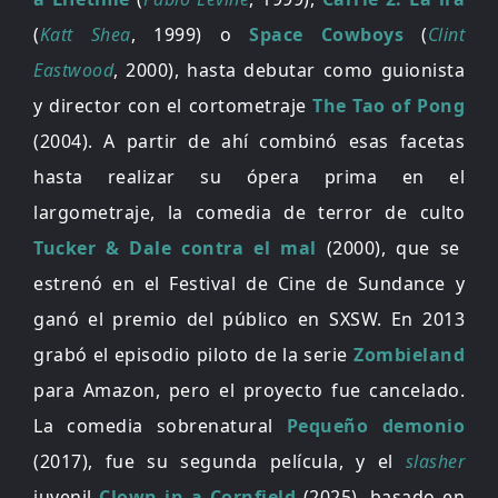
(
Katt Shea
, 1999) o
Space Cowboys
(
Clint
Eastwood
, 2000), hasta debutar como guionista
y director con el cortometraje
The Tao of Pong
(2004). A partir de ahí combinó esas facetas
hasta realizar su ópera prima en el
largometraje, la comedia de terror de culto
Tucker & Dale contra el mal
(2000), que se
estrenó en el Festival de Cine de Sundance y
ganó el premio del público en SXSW. En 2013
grabó el episodio piloto de la serie
Zombieland
para Amazon, pero el proyecto fue cancelado.
La comedia sobrenatural
Pequeño demonio
(2017), fue su segunda película, y el
slasher
juvenil
Clown in a Cornfield
(2025), basado en