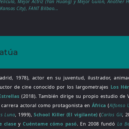
lícula, Mejor Actriz (Yan Huang) y Mejor Guion, Another H
Kansas City), FANT Bilbao...
iatúa
drid, 1978), actor en su juventud, ilustrador, animad
ductor de cine conocido por los largometrajes
Los Hé
strellas
(2018). También dirige su propio estudio de
 carrera actoral como protagonista en
África
(
Alfonso 
as Luna
, 1999),
School Killer (El vigilante)
(
Carlos Gil
, 2
e clase
y
Cuéntame cómo pasó
. En 2008 fundó
La Be