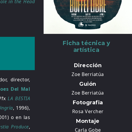
ole in the Head
Ficha técnica y
artística
Dirección
Zoe Berriatúa
or, director,
Guión
roes Del Mal
Zoe Berriatúa
 Vfx
LA BESTIA
Fotografia
Ungría
, 1996),
Rosa Vercher
001) o en las
Montaje
stia Produce
,
Carla Gobe