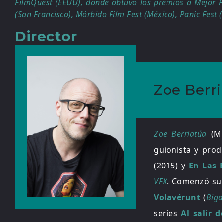
FilmQuest (EEUU), donde obtuvo los premios a Mejor Pe
(San Francisco), Mórbido Film Fest (México), Panic Fest (
Director
Zoe Berr
Zoe Berriatúa
(Ma
guionista y pro
(2015) y
En Las E
VFX
. Comenzó su
Volavérunt
(
Big
series
Al salir d