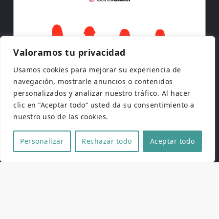
Valoramos tu privacidad
Usamos cookies para mejorar su experiencia de
navegación, mostrarle anuncios o contenidos
personalizados y analizar nuestro tráfico. Al hacer
clic en “Aceptar todo” usted da su consentimiento a
nuestro uso de las cookies.
Personalizar
Rechazar todo
Aceptar todo
Copyright © 2026 | Todos los derechos reservados
Web de
Pucela Fantástica
por
No es cine todo lo que
reluce
y
SaKuRa Informática
Aviso legal
|
Política de privacidad