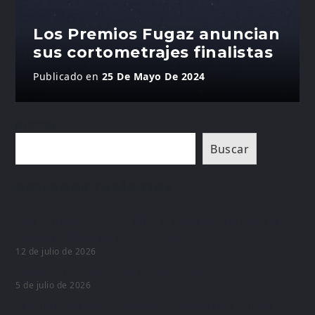
Los Premios Fugaz anuncian
sus cortometrajes finalistas
Publicado en
25 De Mayo De 2024
Buscar
Buscar
Entradas recientes
Bad Haircut, de Kyle Misak, gana el Premio a la
Mejor Película en PUFA 2026
12 de julio de 2026
Actividades paralelas PUFA 2026
5 de julio de 2026
El guionista Jorge Guerricaechevarría recibirá el