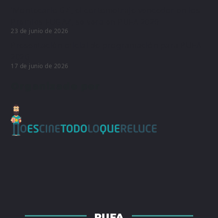
‘Montecarlo 67’, el cortometraje vencedor en los
Premios FUGAZ, se verá en PUFA 2026
23 de junio de 2026
Presentación oficial de programación para PUFA
2026
17 de junio de 2026
Organizado por
PUFA