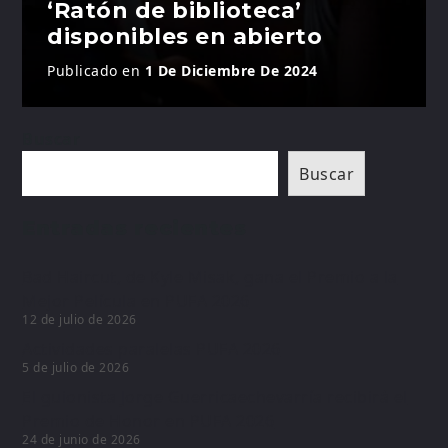
‘Ratón de biblioteca’
disponibles en abierto
Publicado en
1 De Diciembre De 2024
Buscar
Buscar
Entradas recientes
Bad Haircut, de Kyle Misak, gana el Premio a la
Mejor Película en PUFA 2026
12 de julio de 2026
Actividades paralelas PUFA 2026
5 de julio de 2026
El guionista Jorge Guerricaechevarría recibirá el
Premio de Honor en PUFA 2026
24 de junio de 2026