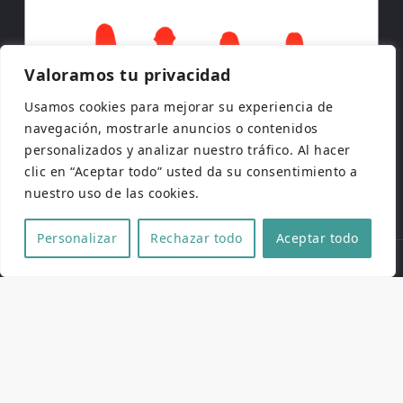
Valoramos tu privacidad
Usamos cookies para mejorar su experiencia de
navegación, mostrarle anuncios o contenidos
personalizados y analizar nuestro tráfico. Al hacer
clic en “Aceptar todo” usted da su consentimiento a
nuestro uso de las cookies.
Personalizar
Rechazar todo
Aceptar todo
Copyright © 2026 | Todos los derechos reservados
Web de
Pucela Fantástica
por
No es cine todo lo que
reluce
y
SaKuRa Informática
Aviso legal
|
Política de privacidad