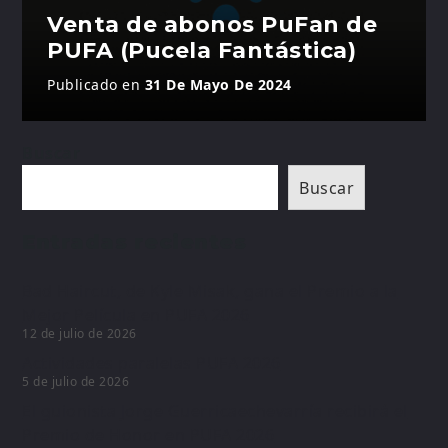
Venta de abonos PuFan de
PUFA (Pucela Fantástica)
Publicado en
31 De Mayo De 2024
Buscar
Buscar
Entradas recientes
Bad Haircut, de Kyle Misak, gana el Premio a la
Mejor Película en PUFA 2026
12 de julio de 2026
Actividades paralelas PUFA 2026
5 de julio de 2026
El guionista Jorge Guerricaechevarría recibirá el
Premio de Honor en PUFA 2026